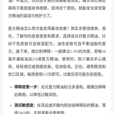
油）中混合，然后在手腕内侧做敏感测试，确认无红肿后
再用于面部或身体按摩。坚持这个原则，就能安全享受复
方精油的滋润与修护力了。
复方精油怎么用才能发挥最佳效果？其实步骤很简单。首
先，了解你的皮肤类型和需求，选择适合的复方精油，比
如干性皮肤可选保湿配方，油性皮肤可选平衡油脂的复
方。接下来，按比例稀释：一般建议1-3%的浓度，即每10
毫升基础油加2-6滴复方精油。使用时，取少量在手心搓
热，轻轻按压或按摩皮肤，促进吸收。记住，避免眼周和
伤口区域，每周使用2-3次即可，过度反而可能负担皮肤。
稀释是第一步：
无论复方精油标注多温和，都建议稀释
后再用，以降低过敏风险。
测试敏感度：
在耳后或手腕内侧涂抹稀释后的精油，等
待24小时，无异常再全面使用。