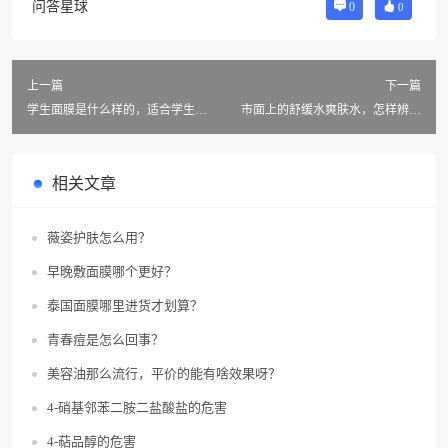
问答星球
0
0
上一篇
下一篇
学生面膜是什么样的，适合学生用
市面上的舒缓水爽肤水，怎样辨别
的面膜有哪些？
是不是正品？
相关文章
薇姿护肤怎么用？
早晚敷面膜哪个更好？
泰国面膜哪里进货才划算？
青春痘是怎么回事？
美容油那么流行，平价的能有啥效果呀？
4-硝基邻苯二胺二盐酸盐的危害
4-萜品醇的危害