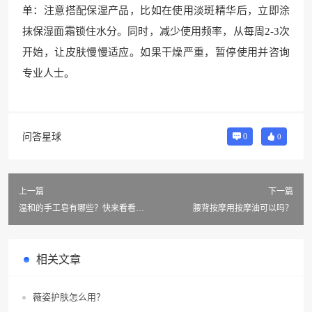
单：注意搭配保湿产品，比如在使用淡斑精华后，立即涂
抹保湿面霜锁住水分。同时，减少使用频率，从每周2-3次
开始，让皮肤慢慢适应。如果干燥严重，暂停使用并咨询
专业人士。
问答星球
0
0
上一篇
下一篇
温和的手工皂有哪些？快来看看这
腰背按摩用按摩油可以吗？
款深受大众喜爱的！
相关文章
薇姿护肤怎么用？