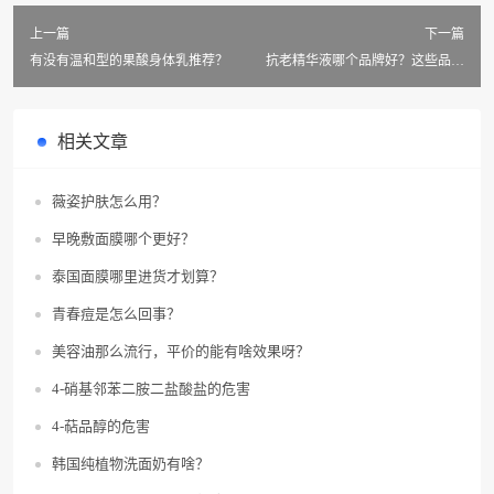
上一篇
下一篇
有没有温和型的果酸身体乳推荐？
抗老精华液哪个品牌好？这些品牌
值得看看！
相关文章
薇姿护肤怎么用？
早晚敷面膜哪个更好？
泰国面膜哪里进货才划算？
青春痘是怎么回事？
美容油那么流行，平价的能有啥效果呀？
4-硝基邻苯二胺二盐酸盐的危害
4-萜品醇的危害
韩国纯植物洗面奶有啥？