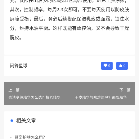
先，仅限在出油多的区域如T区局部使用，避免全脸涂抹；
其次，控制频率，每周2-3次即可，不要每天使用以防皮肤
屏障受损；最后，务必后续搭配保湿乳液或面霜，锁住水
分，维持水油平衡。这样既能有效控油，又不会导致干燥
脱皮。
问答星球
0
0
上一篇
下一篇
去法令纹精华怎么选？抗老精华这
干皮精华气味难闻吗？面部精华如
些注意事项要知道！
何选？
相关文章
薇姿护肤怎么用？