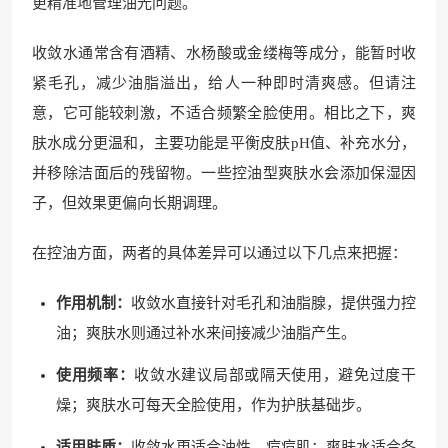
更精准地管理油光问题。
收敛水通常含有酒精、水杨酸或金缕梅等成分，能暂时收
紧毛孔，减少油脂溢出，给人一种即时清爽感。但请注
意，它可能较刺激，不适合频繁全脸使用。相比之下，爽
肤水成分更温和，主要功能是平衡皮肤pH值、补充水分，
并移除洁面后的残留物。一些控油型爽肤水会添加保湿因
子，但效果更偏向长期调理。
在控油方面，两者的具体差异可以通过以下几点来把握：
作用机制：
收敛水直接针对毛孔和油脂腺，提供强力控
油；爽肤水则通过补水来间接减少油脂产生。
使用频率：
收敛水建议局部或隔天使用，避免过度干
燥；爽肤水可每天全脸使用，作为护肤基础步。
适用肤质：
收敛水更适合油性、痘痘肌；爽肤水适合各