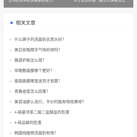
去鸡皮身体乳该看哪些成分？
手工皂里的香气是怎么保留住让人
舒心的呢？
相关文章
什么牌子的洗面奶去黑头好？
美白安瓶精华气味好闻吗？
薇姿护肤怎么用？
早晚敷面膜哪个更好？
泰国面膜哪里进货才划算？
青春痘是怎么回事？
美容油那么流行，平价的能有啥效果呀？
4-硝基邻苯二胺二盐酸盐的危害
4-萜品醇的危害
韩国纯植物洗面奶有啥？