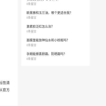
0条留言
欧莱雅和玉兰油，哪个更适合我？
0条留言
激素脸泛红怎么治？
0条留言
面膜里能放神仙水和小棕瓶吗？
0条留言
孕期能擦素颜霜、防晒霜吗？
0条留言
标签清
从官方