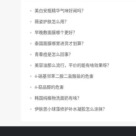
美白安瓶精华气味好闻吗？
薇姿护肤怎么用？
早晚敷面膜哪个更好？
泰国面膜哪里进货才划算？
青春痘是怎么回事？
美容油那么流行，平价的能有啥效果呀？
4-硝基邻苯二胺二盐酸盐的危害
4-萜品醇的危害
韩国纯植物洗面奶有啥？
伊肤思小球藻修护补水凝胶怎么涂抹？