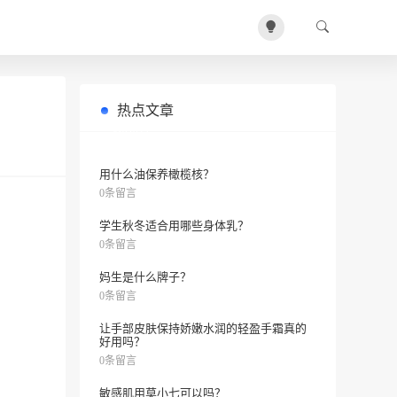
热点文章
皮肤过敏怎么办
0条留言
用什么油保养橄榄核？
0条留言
学生秋冬适合用哪些身体乳？
0条留言
妈生是什么牌子？
0条留言
让手部皮肤保持娇嫩水润的轻盈手霜真的
好用吗？
0条留言
敏感肌用莫小七可以吗？