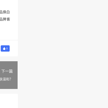
品焕白
品牌客
0
下一篇
肤温和？