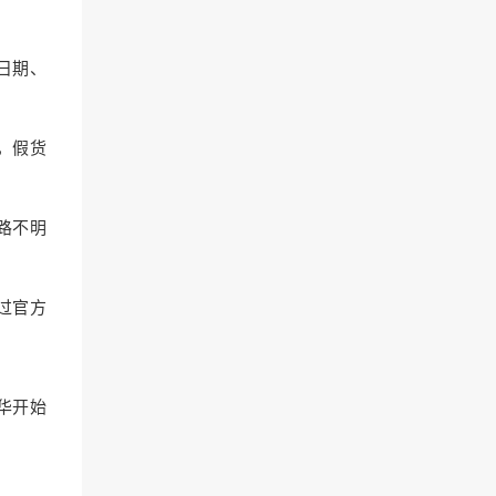
日期、
，假货
路不明
过官方
华开始