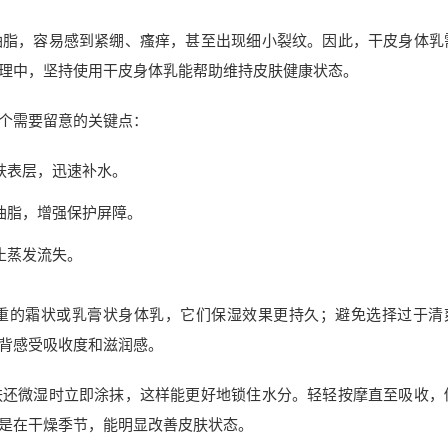
油脂，容易感到紧绷、瘙痒，甚至出现细小裂纹。因此，干皮身体乳
理中，坚持使用干皮身体乳能帮助维持皮肤健康状态。
个需要留意的关键点：
肤表层，迅速补水。
油脂，增强保护屏障。
止蒸发流失。
重的霜状或乳膏状身体乳，它们保湿效果更持久；避免选择过于清
背感受吸收度和滋润感。
肤还微湿时立即涂抹，这样能更好地锁住水分。轻轻按摩直至吸收，
是在干燥季节，能明显改善皮肤状态。