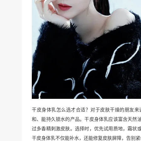
干皮身体乳怎么选才合适？对于皮肤干燥的朋友来
和、能持久锁水的产品。干皮身体乳应该富含天然
过多香精刺激皮肤。选择时，优先试用质地，霜状
干皮身体乳不仅能补水，还能修复皮肤屏障，告别紧