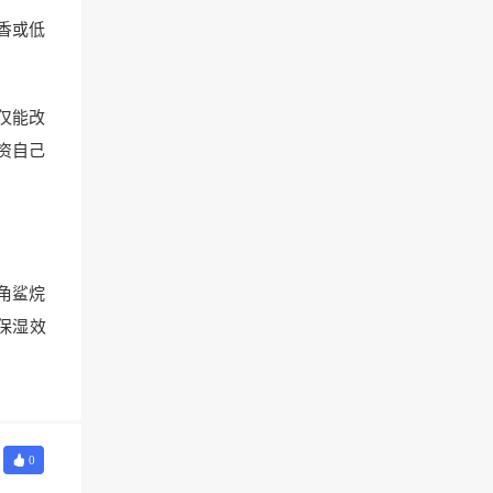
香或低
仅能改
资自己
角鲨烷
保湿效
0