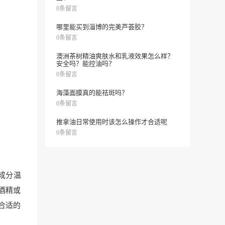
0条留言
哪里能买到淄博的完美芦荟胶？
0条留言
澳洲茶树精油爽肤水和乳液效果怎么样？
安全吗？能控油吗？
0条留言
海藻面膜真的能祛斑吗？
0条留言
推拿油日常使用时该怎么操作才合适呢
0条留言
成分温
酒精或
合适的