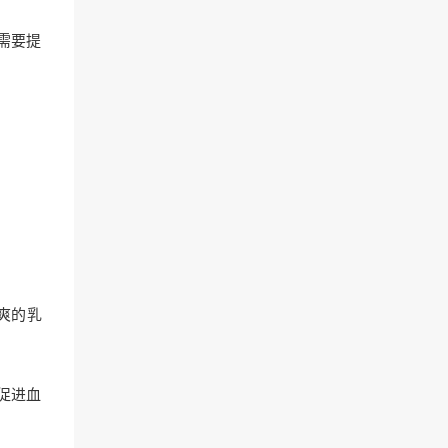
需要提
爽的乳
促进血