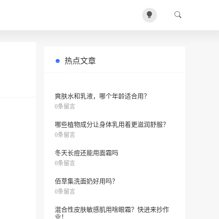
热点文章
极敏感肌用什么好？The face shop金
0条留言
盏花还是佰草集？
爽肤水和乳液，哪个年龄适合用？
0条留言
哪些植物成分让身体乳用着更滋润舒服？
0条留言
冬天长痘还能用面霜吗
0条留言
佰草集洗面奶好用吗？
0条留言
混合性皮肤敏感肌用啥眼霜？快进来抄作
业！