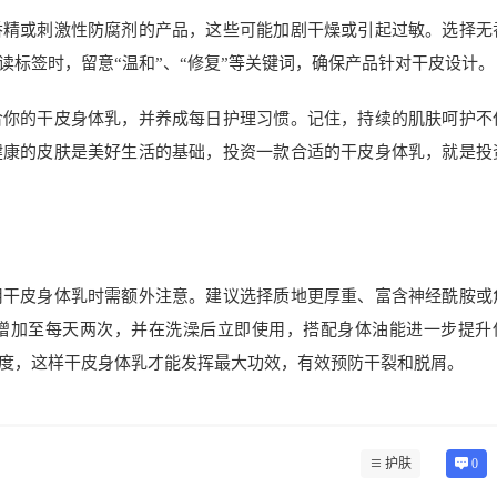
香精或刺激性防腐剂的产品，这些可能加剧干燥或引起过敏。选择无
标签时，留意“温和”、“修复”等关键词，确保产品针对干皮设计。
合你的干皮身体乳，并养成每日护理习惯。记住，持续的肌肤呵护不
健康的皮肤是美好生活的基础，投资一款合适的干皮身体乳，就是投
用干皮身体乳时需额外注意。建议选择质地更厚重、富含神经酰胺或
增加至每天两次，并在洗澡后立即使用，搭配身体油能进一步提升
度，这样干皮身体乳才能发挥最大功效，有效预防干裂和脱屑。
护肤
0