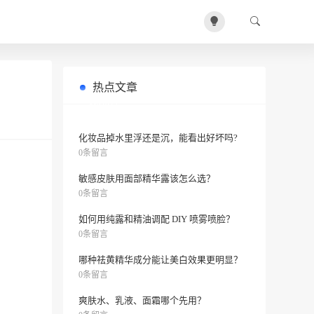
热点文章
下巴长痘痘又红又硬又痛怎么办？
0条留言
化妆品掉水里浮还是沉，能看出好坏吗?
0条留言
敏感皮肤用面部精华露该怎么选？
0条留言
如何用纯露和精油调配 DIY 喷雾喷脸？
0条留言
哪种祛黄精华成分能让美白效果更明显？
0条留言
爽肤水、乳液、面霜哪个先用？