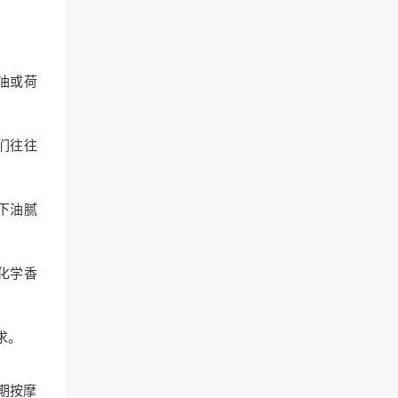
油或荷
们往往
下油腻
化学香
求。
期按摩