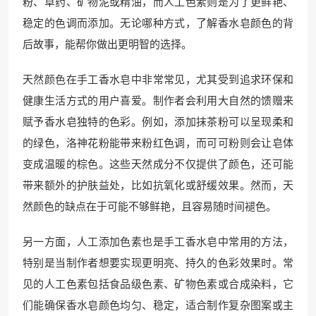
粉、草药、矿物泥或精油，而人工色素则是为了更鲜艳、
稳定的色调而添加。无论哪种方式，了解香水皂颜色的背
后故事，能帮你做出更明智的选择。
天然颜色在手工香水皂中非常常见，尤其受到追求环保和
健康生活方式的用户喜爱。制作者会利用大自然的馈赠来
赋予香水皂独特的色彩。例如，添加抹茶粉可以呈现柔和
的绿色，洛神花粉能带来粉红色调，而可可粉则会让皂体
变成温暖的棕色。这些天然成分不仅提供了颜色，还可能
带来额外的护肤益处，比如抗氧化或舒缓效果。然而，天
然颜色的缺点在于可能不够鲜艳，且容易随时间褪色。
另一方面，人工添加色素也是手工香水皂中常用的方法，
特别是当制作者想要实现更明亮、持久的色彩效果时。常
见的人工色素包括食品级色素、矿物色素或合成染料，它
们能确保香水皂颜色均匀、稳定，适合制作复杂图案或主