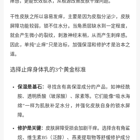
痒感，更能长效锁水，从根源改善皮肤干燥问题。
干性皮肤之所以容易发痒，主要是因为皮脂分泌少，皮肤
屏障功能较弱，锁不住水分。当角质层缺水到一定程度，
就会产生微小的裂纹，刺激神经末梢，从而产生刺痒感。
因此，单纯“止痒”只是治标，加强保湿和修护才是治本之
道。
选择止痒身体乳的3个黄金标准
保湿是基石：
寻找含有高保湿成分的产品，如神经酰
胺、透明质酸（玻尿酸）、尿素等。它们能像“吸水海
绵”一样为肌肤补足水分，并强化皮肤自身的锁水屏
障。
修护是关键：
皮肤屏障受损会加剧干痒。选择含有角鲨
烷、维生素B5（泛醇）、燕麦提取物等舒缓修护成分