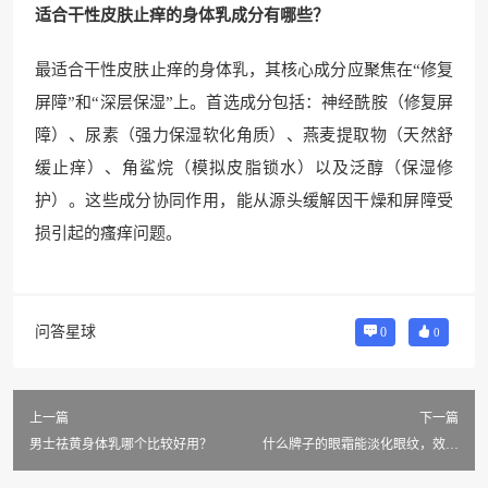
适合干性皮肤止痒的身体乳成分有哪些？
最适合干性皮肤止痒的身体乳，其核心成分应聚焦在“修复
屏障”和“深层保湿”上。首选成分包括：神经酰胺（修复屏
障）、尿素（强力保湿软化角质）、燕麦提取物（天然舒
缓止痒）、角鲨烷（模拟皮脂锁水）以及泛醇（保湿修
护）。这些成分协同作用，能从源头缓解因干燥和屏障受
损引起的瘙痒问题。
问答星球
0
0
上一篇
下一篇
男士祛黄身体乳哪个比较好用？
什么牌子的眼霜能淡化眼纹，效果
明显又靠谱？