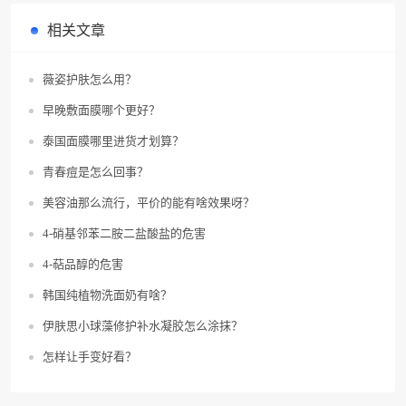
相关文章
薇姿护肤怎么用？
早晚敷面膜哪个更好？
泰国面膜哪里进货才划算？
青春痘是怎么回事？
美容油那么流行，平价的能有啥效果呀？
4-硝基邻苯二胺二盐酸盐的危害
4-萜品醇的危害
韩国纯植物洗面奶有啥？
伊肤思小球藻修护补水凝胶怎么涂抹？
怎样让手变好看？