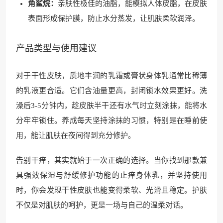
角鲨烷：
亲肤性极佳的油脂，能模拟人体皮脂，在皮肤
表面形成保护膜，防止水分蒸发，让肌肤柔软润泽。
产品类型与使用建议
对于干性皮肤，质地丰润的乳霜或膏状身体乳通常比稀薄
的乳液更合适。它们含油量更高，封闭锁水效果更好。洗
澡后3-5分钟内，趁皮肤半干还有水气时立刻涂抹，能将水
分牢牢锁住。养成每天坚持涂抹的习惯，特别是在睡前使
用，能让肌肤在夜间得到充分修护。
告别干痒，其实就始于一次正确的选择。当你找到那款兼
具强效保湿与舒缓修护功能的止痒身体乳，并坚持使用
时，你会发现干性皮肤也能变得柔软、光滑且稳定。护肤
不仅是对肌肤的呵护，更是一场与自己的温柔对话。