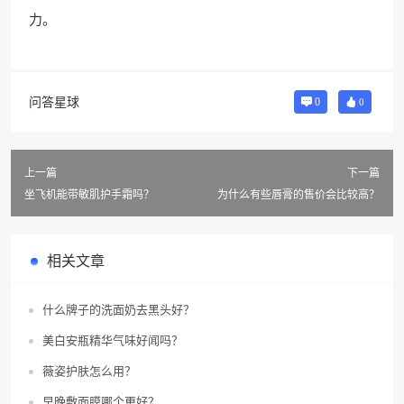
力。
问答星球
0
0
上一篇
下一篇
坐飞机能带敏肌护手霜吗？
为什么有些唇膏的售价会比较高？
相关文章
什么牌子的洗面奶去黑头好？
美白安瓶精华气味好闻吗？
薇姿护肤怎么用？
早晚敷面膜哪个更好？