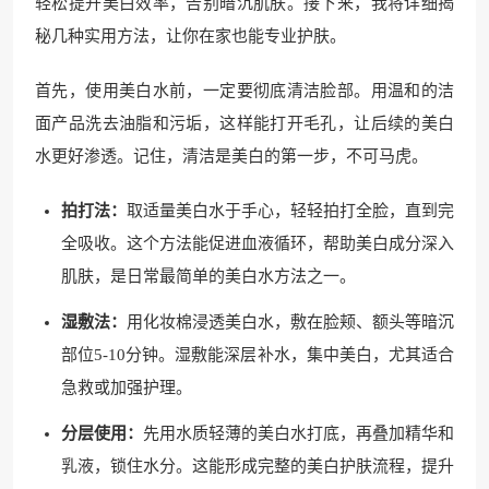
轻松提升美白效率，告别暗沉肌肤。接下来，我将详细揭
秘几种实用方法，让你在家也能专业护肤。
首先，使用美白水前，一定要彻底清洁脸部。用温和的洁
面产品洗去油脂和污垢，这样能打开毛孔，让后续的美白
水更好渗透。记住，清洁是美白的第一步，不可马虎。
拍打法：
取适量美白水于手心，轻轻拍打全脸，直到完
全吸收。这个方法能促进血液循环，帮助美白成分深入
肌肤，是日常最简单的美白水方法之一。
湿敷法：
用化妆棉浸透美白水，敷在脸颊、额头等暗沉
部位5-10分钟。湿敷能深层补水，集中美白，尤其适合
急救或加强护理。
分层使用：
先用水质轻薄的美白水打底，再叠加精华和
乳液，锁住水分。这能形成完整的美白护肤流程，提升