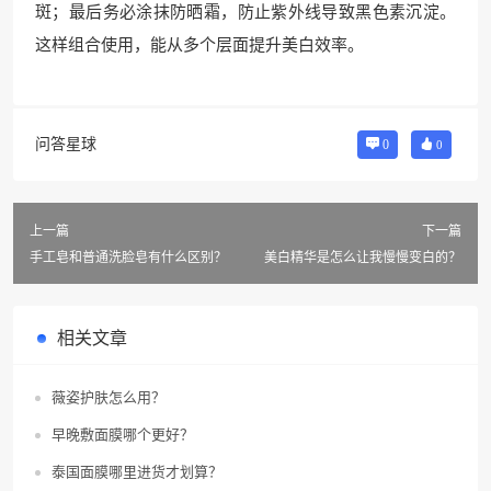
斑；最后务必涂抹防晒霜，防止紫外线导致黑色素沉淀。
这样组合使用，能从多个层面提升美白效率。
问答星球
0
0
上一篇
下一篇
手工皂和普通洗脸皂有什么区别？
美白精华是怎么让我慢慢变白的？
相关文章
薇姿护肤怎么用？
早晚敷面膜哪个更好？
泰国面膜哪里进货才划算？