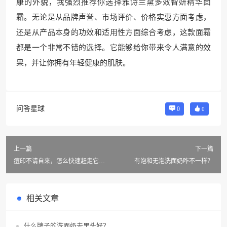
康的外貌，我强烈推荐你选择雅诗兰黛多效智妍精华面
霜。无论是从品牌声誉、市场评价、价格实惠方面考虑，
还是从产品本身的功效和适用性方面综合考虑，这款面霜
都是一个非常不错的选择。它能够给你带来令人满意的效
果，并让你拥有年轻健康的肌肤。
问答星球
0
0
上一篇
下一篇
痘印不请自来，怎么快速赶走它
有泡和无泡洗面奶咋不一样？
们？
相关文章
什么牌子的洗面奶去黑头好？