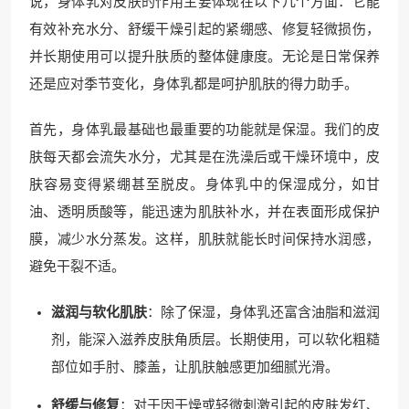
说，身体乳对皮肤的作用主要体现在以下几个方面：它能
有效补充水分、舒缓干燥引起的紧绷感、修复轻微损伤，
并长期使用可以提升肤质的整体健康度。无论是日常保养
还是应对季节变化，身体乳都是呵护肌肤的得力助手。
首先，身体乳最基础也最重要的功能就是保湿。我们的皮
肤每天都会流失水分，尤其是在洗澡后或干燥环境中，皮
肤容易变得紧绷甚至脱皮。身体乳中的保湿成分，如甘
油、透明质酸等，能迅速为肌肤补水，并在表面形成保护
膜，减少水分蒸发。这样，肌肤就能长时间保持水润感，
避免干裂不适。
滋润与软化肌肤
：除了保湿，身体乳还富含油脂和滋润
剂，能深入滋养皮肤角质层。长期使用，可以软化粗糙
部位如手肘、膝盖，让肌肤触感更加细腻光滑。
舒缓与修复
：对于因干燥或轻微刺激引起的皮肤发红、