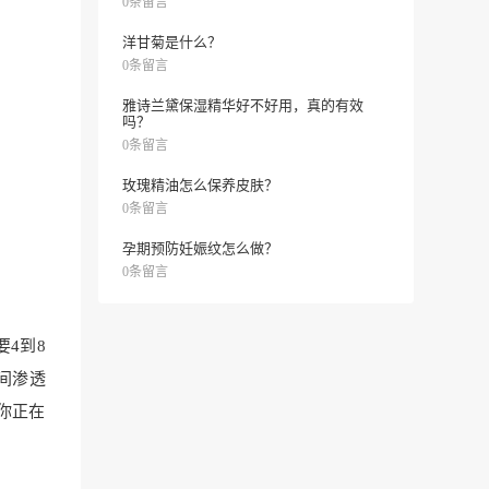
0条留言
洋甘菊是什么？
0条留言
雅诗兰黛保湿精华好不好用，真的有效
吗？
0条留言
玫瑰精油怎么保养皮肤？
0条留言
孕期预防妊娠纹怎么做？
0条留言
4到8
间渗透
你正在