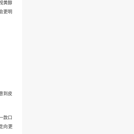
视黄醇
会更明
意到皮
一款口
你走向更