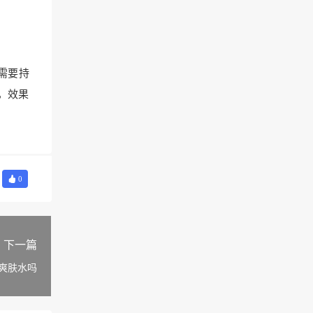
需要持
，效果
0
下一篇
爽肤水吗