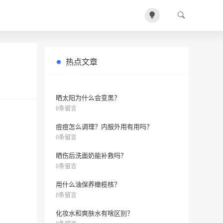
热点文章
宝宝皮肤干巴巴，用啥保湿霜好？
0条留言
晒太阳为什么会变黑？
0条留言
痘痘怎么调理？内服外用有用吗？
0条留言
晒伤后洗面奶能补救吗？
0条留言
用什么油保养橄榄核？
0条留言
化妆水和爽肤水有啥区别？