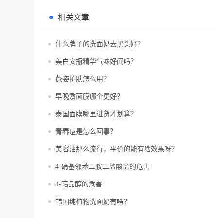
相关文章
什么牌子的洗面奶去黑头好？
美白安瓶精华气味好闻吗？
薇姿护肤怎么用？
早晚敷面膜哪个更好？
泰国面膜哪里进货才划算？
青春痘是怎么回事？
美容油那么流行，平价的能有啥效果呀？
4-硝基邻苯二胺二盐酸盐的危害
4-萜品醇的危害
韩国纯植物洗面奶有啥？