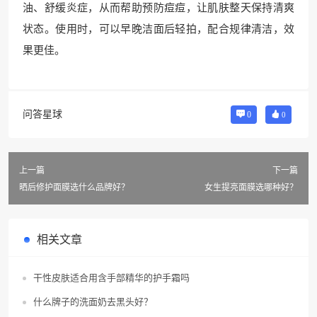
油、舒缓炎症，从而帮助预防痘痘，让肌肤整天保持清爽
状态。使用时，可以早晚洁面后轻拍，配合规律清洁，效
果更佳。
问答星球
0
0
上一篇
下一篇
晒后修护面膜选什么品牌好？
女生提亮面膜选哪种好？
相关文章
干性皮肤适合用含手部精华的护手霜吗
什么牌子的洗面奶去黑头好？