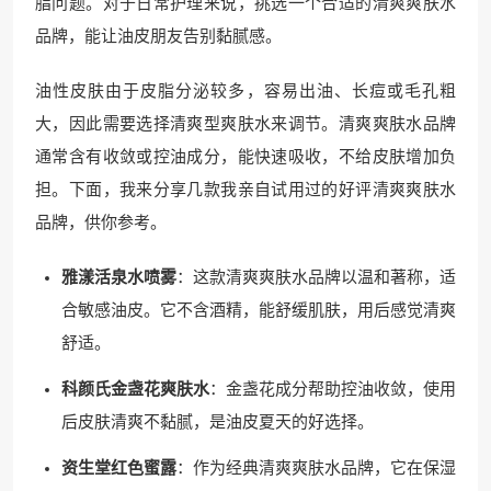
脂问题。对于日常护理来说，挑选一个合适的清爽爽肤水
品牌，能让油皮朋友告别黏腻感。
油性皮肤由于皮脂分泌较多，容易出油、长痘或毛孔粗
大，因此需要选择清爽型爽肤水来调节。清爽爽肤水品牌
通常含有收敛或控油成分，能快速吸收，不给皮肤增加负
担。下面，我来分享几款我亲自试用过的好评清爽爽肤水
品牌，供你参考。
雅漾活泉水喷雾
：这款清爽爽肤水品牌以温和著称，适
合敏感油皮。它不含酒精，能舒缓肌肤，用后感觉清爽
舒适。
科颜氏金盏花爽肤水
：金盏花成分帮助控油收敛，使用
后皮肤清爽不黏腻，是油皮夏天的好选择。
资生堂红色蜜露
：作为经典清爽爽肤水品牌，它在保湿