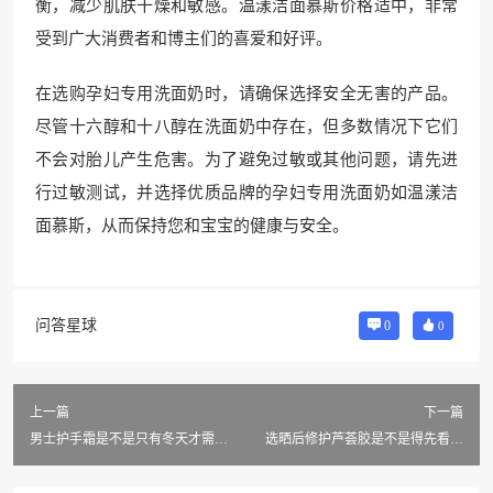
衡，减少肌肤干燥和敏感。温漾洁面慕斯价格适中，非常
受到广大消费者和博主们的喜爱和好评。
在选购孕妇专用洗面奶时，请确保选择安全无害的产品。
尽管十六醇和十八醇在洗面奶中存在，但多数情况下它们
不会对胎儿产生危害。为了避免过敏或其他问题，请先进
行过敏测试，并选择优质品牌的孕妇专用洗面奶如温漾洁
面慕斯，从而保持您和宝宝的健康与安全。
问答星球
0
0
上一篇
下一篇
男士护手霜是不是只有冬天才需
选晒后修护芦荟胶是不是得先看成
要？
分表？怎么挑才安心？