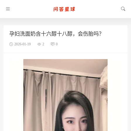
孕妇洗面奶含十六醇十八醇，会伤胎吗？
2026-01-19
2
0