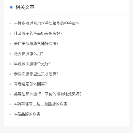
相关文章
干性皮肤适合用含手部精华的护手霜吗
什么牌子的洗面奶去黑头好？
美白安瓶精华气味好闻吗？
薇姿护肤怎么用？
早晚敷面膜哪个更好？
泰国面膜哪里进货才划算？
青春痘是怎么回事？
美容油那么流行，平价的能有啥效果呀？
4-硝基邻苯二胺二盐酸盐的危害
4-萜品醇的危害