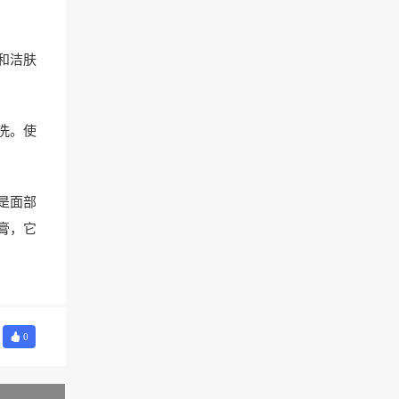
和洁肤
洗。使
是面部
膏，它
0