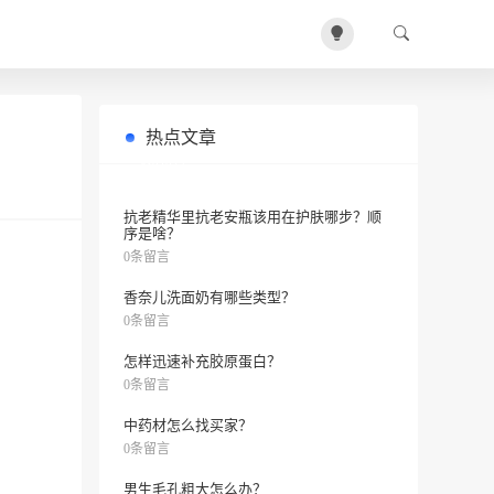
热点文章
祛斑最狠的办法是什么？
0条留言
抗老精华里抗老安瓶该用在护肤哪步？顺
序是啥？
0条留言
香奈儿洗面奶有哪些类型？
0条留言
怎样迅速补充胶原蛋白？
0条留言
中药材怎么找买家？
0条留言
男生毛孔粗大怎么办？