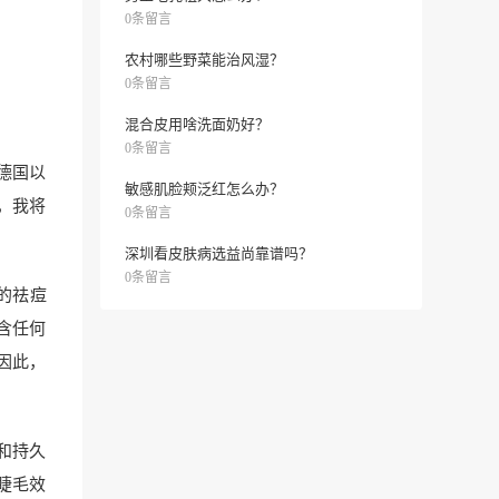
0条留言
农村哪些野菜能治风湿？
0条留言
混合皮用啥洗面奶好？
0条留言
德国以
敏感肌脸颊泛红怎么办？
，我将
0条留言
深圳看皮肤病选益尚靠谱吗？
0条留言
的祛痘
含任何
因此，
和持久
睫毛效