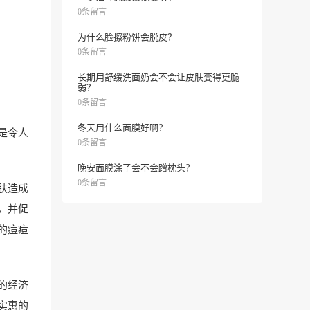
0条留言
为什么脸擦粉饼会脱皮？
0条留言
长期用舒缓洗面奶会不会让皮肤变得更脆
弱？
0条留言
冬天用什么面膜好啊？
是令人
0条留言
晚安面膜涂了会不会蹭枕头？
0条留言
肤造成
，并促
的痘痘
的经济
实惠的