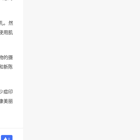
孔。然
使用肌
物的摄
和新陈
少痘印
康美丽
0