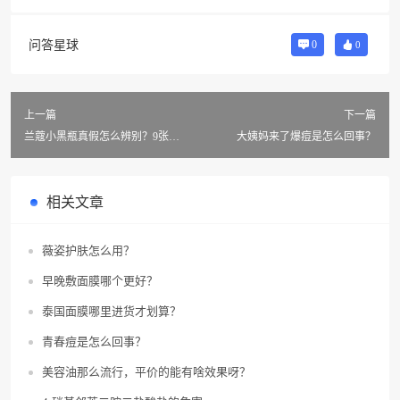
问答星球
0
0
上一篇
下一篇
兰蔻小黑瓶真假怎么辨别？9张图
大姨妈来了爆痘是怎么回事？
助你搞懂
相关文章
薇姿护肤怎么用？
早晚敷面膜哪个更好？
泰国面膜哪里进货才划算？
青春痘是怎么回事？
美容油那么流行，平价的能有啥效果呀？