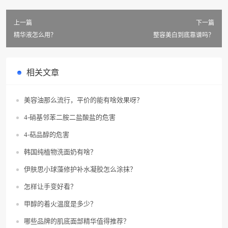
上一篇
下一篇
精华液怎么用？
整容美白到底靠谱吗？
相关文章
美容油那么流行，平价的能有啥效果呀？
4-硝基邻苯二胺二盐酸盐的危害
4-萜品醇的危害
韩国纯植物洗面奶有啥？
伊肤思小球藻修护补水凝胶怎么涂抹？
怎样让手变好看？
甲醇的着火温度是多少？
哪些品牌的肌底面部精华值得推荐？