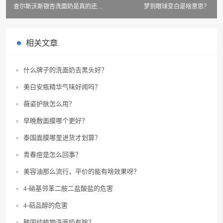
查尔斯沃斯银杏洗面奶是真的还是
梦到眼球变白是啥意思？
假的？
相关文章
什么牌子的洗面奶去黑头好？
美白安瓶精华气味好闻吗？
薇姿护肤怎么用？
早晚敷面膜哪个更好？
泰国面膜哪里进货才划算？
青春痘是怎么回事？
美容油那么流行，平价的能有啥效果呀？
4-硝基邻苯二胺二盐酸盐的危害
4-萜品醇的危害
韩国纯植物洗面奶有啥？