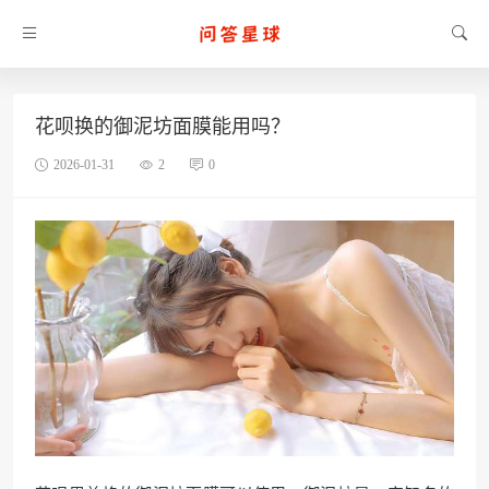
花呗换的御泥坊面膜能用吗？
2026-01-31
2
0