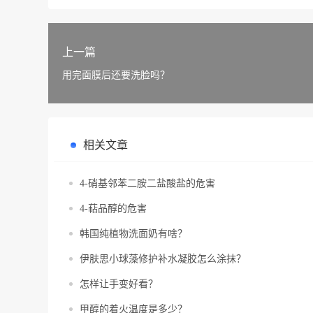
上一篇
用完面膜后还要洗脸吗？
相关文章
4-硝基邻苯二胺二盐酸盐的危害
4-萜品醇的危害
韩国纯植物洗面奶有啥？
伊肤思小球藻修护补水凝胶怎么涂抹？
怎样让手变好看？
甲醇的着火温度是多少？