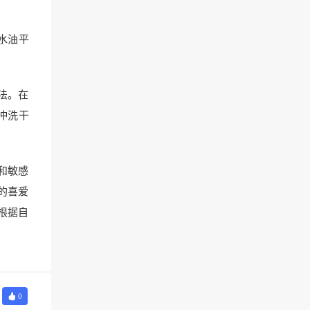
水油平
法。在
冲洗干
和敏感
的喜爱
根据自
0