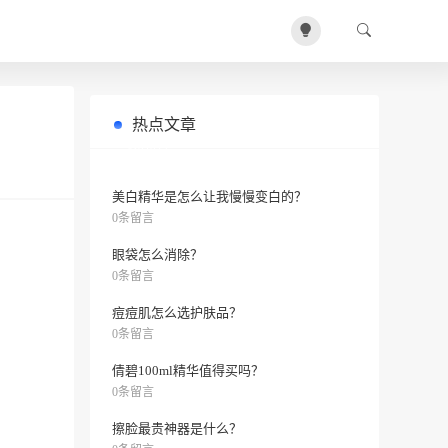
热点文章
芦荟胶哪个牌子最好用
0条留言
美白精华是怎么让我慢慢变白的？
0条留言
眼袋怎么消除？
0条留言
痘痘肌怎么选护肤品？
0条留言
倩碧100ml精华值得买吗？
0条留言
擦脸最贵神器是什么？