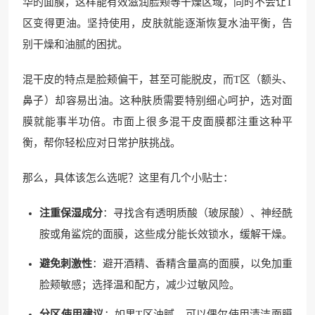
华的面膜，这样能有效滋润脸颊等干燥区域，同时不会让T
区变得更油。坚持使用，皮肤就能逐渐恢复水油平衡，告
别干燥和油腻的困扰。
混干皮的特点是脸颊偏干，甚至可能脱皮，而T区（额头、
鼻子）却容易出油。这种肤质需要特别细心呵护，选对面
膜就能事半功倍。市面上很多混干皮面膜都注重这种平
衡，帮你轻松应对日常护肤挑战。
那么，具体该怎么选呢？这里有几个小贴士：
注重保湿成分
：寻找含有透明质酸（玻尿酸）、神经酰
胺或角鲨烷的面膜，这些成分能长效锁水，缓解干燥。
避免刺激性
：避开酒精、香精含量高的面膜，以免加重
脸颊敏感；选择温和配方，减少过敏风险。
分区使用建议
：如果T区油腻，可以偶尔使用清洁面膜