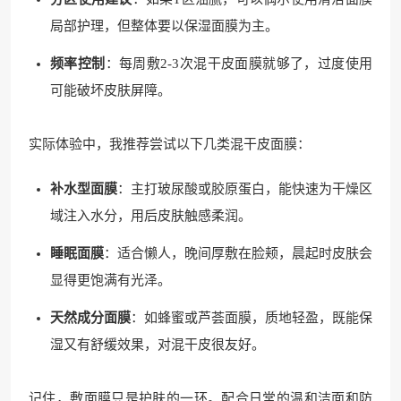
局部护理，但整体要以保湿面膜为主。
频率控制
：每周敷2-3次混干皮面膜就够了，过度使用
可能破坏皮肤屏障。
实际体验中，我推荐尝试以下几类混干皮面膜：
补水型面膜
：主打玻尿酸或胶原蛋白，能快速为干燥区
域注入水分，用后皮肤触感柔润。
睡眠面膜
：适合懒人，晚间厚敷在脸颊，晨起时皮肤会
显得更饱满有光泽。
天然成分面膜
：如蜂蜜或芦荟面膜，质地轻盈，既能保
湿又有舒缓效果，对混干皮很友好。
记住，敷面膜只是护肤的一环。配合日常的温和洁面和防