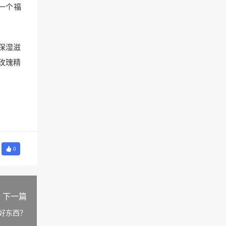
一个福
保湿滋
玫瑰精
0
下一篇
好东西？