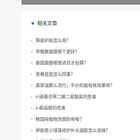
相关文章
薇姿护肤怎么用？
早晚敷面膜哪个更好？
泰国面膜哪里进货才划算？
青春痘是怎么回事？
美容油那么流行，平价的能有啥效果呀？
4-硝基邻苯二胺二盐酸盐的危害
4-萜品醇的危害
韩国纯植物洗面奶有啥？
伊肤思小球藻修护补水凝胶怎么涂抹？