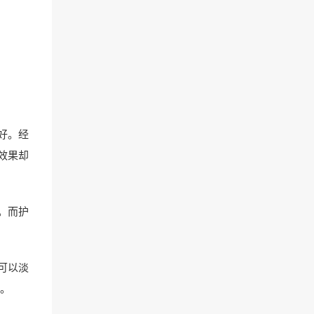
好。经
效果却
。而护
可以淡
。