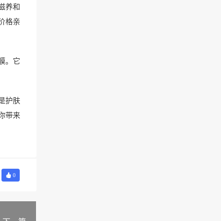
滋养和
价格亲
膜。它
是护肤
你带来
0