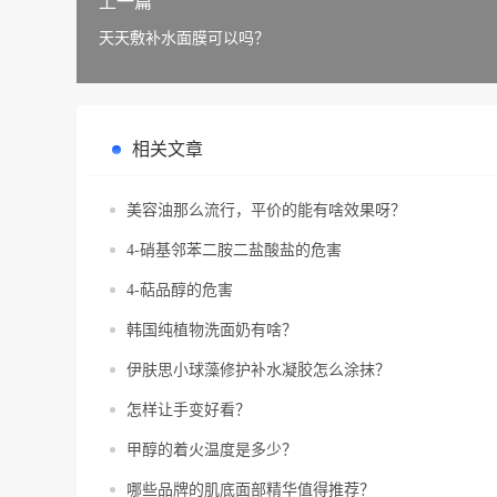
上一篇
天天敷补水面膜可以吗？
相关文章
美容油那么流行，平价的能有啥效果呀？
4-硝基邻苯二胺二盐酸盐的危害
4-萜品醇的危害
韩国纯植物洗面奶有啥？
伊肤思小球藻修护补水凝胶怎么涂抹？
怎样让手变好看？
甲醇的着火温度是多少？
哪些品牌的肌底面部精华值得推荐？