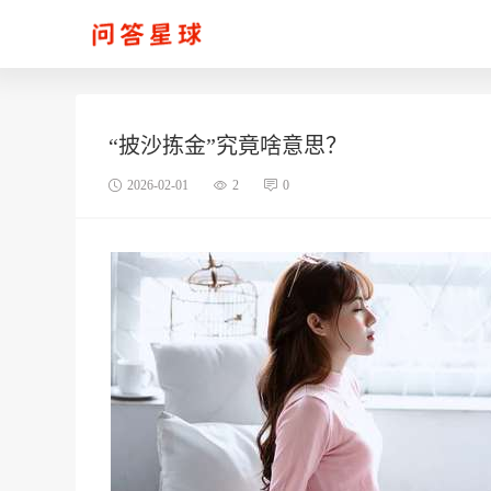
“披沙拣金”究竟啥意思？
2026-02-01
2
0