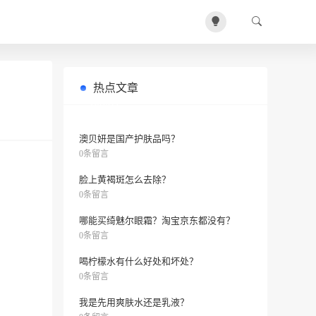
热点文章
高中住校必备物品清单
0条留言
澳贝妍是国产护肤品吗？
0条留言
脸上黄褐斑怎么去除？
0条留言
哪能买绮魅尔眼霜？淘宝京东都没有？
0条留言
喝柠檬水有什么好处和坏处？
0条留言
我是先用爽肤水还是乳液？