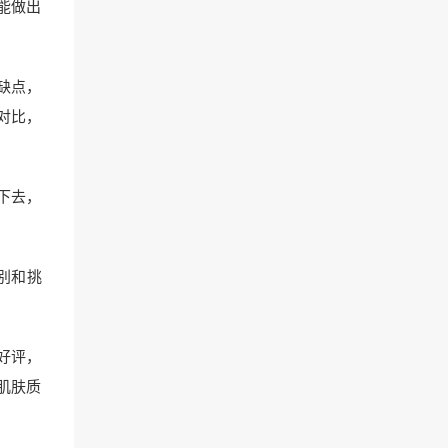
能做出
缺点，
对比，
下去，
别和挑
好评，
肌肤质