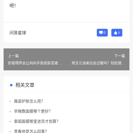
吧！
问答星球
0
0
上一篇
下一篇
奶瓶喂养会让妈妈手部皮肤变硬裂
用玉兰油美白会过敏吗？轻松搜答
开吗？
案！
相关文章
薇姿护肤怎么用？
早晚敷面膜哪个更好？
泰国面膜哪里进货才划算？
青春痘是怎么回事？