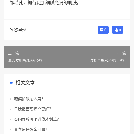
部毛孔，拥有更加细腻光滑的肌肤。
问答星球
0
0
上一篇
下一篇
混合皮用啥洗面奶好？
过期苦瓜水还能用吗？
相关文章
薇姿护肤怎么用？
早晚敷面膜哪个更好？
泰国面膜哪里进货才划算？
青春痘是怎么回事？