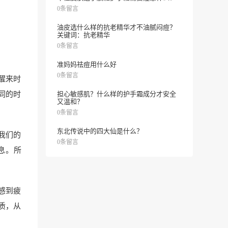
0条留言
油皮选什么样的抗老精华才不油腻闷痘？
关键词：抗老精华
0条留言
准妈妈祛痘用什么好
0条留言
醒来时
同的时
担心敏感肌？什么样的护手霜成分才安全
又温和？
0条留言
东北传说中的四大仙是什么？
我们的
0条留言
息。所
感到疲
质，从