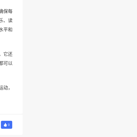
确保每
乐、读
水平和
。它还
都可以
运动，
0