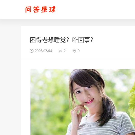
困得老想睡觉？咋回事？
2026-02-04
2
0