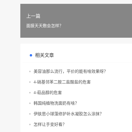
上一篇
面膜天天敷会怎样？
相关文章
美容油那么流行，平价的能有啥效果呀？
4-硝基邻苯二胺二盐酸盐的危害
4-萜品醇的危害
韩国纯植物洗面奶有啥？
伊肤思小球藻修护补水凝胶怎么涂抹？
怎样让手变好看？