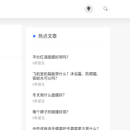
热点文章
哪个牌子的化妆品最好用？RMK粉底
0条留言
霜怎么样？
平价红酒面膜好用吗？
0条留言
飞机登机箱能带什么？沐浴露、防晒霜、
驱蚊水可以吗？
0条留言
冬天用什么面膜好？
0条留言
哪个牌子的眼膜好用？
0条留言
中性皮肤选手膜霜护手霜需要注意什么？