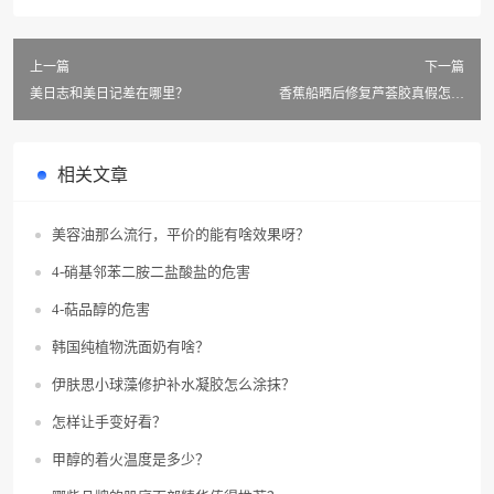
上一篇
下一篇
美日志和美日记差在哪里？
香蕉船晒后修复芦荟胶真假怎么
辨？
相关文章
美容油那么流行，平价的能有啥效果呀？
4-硝基邻苯二胺二盐酸盐的危害
4-萜品醇的危害
韩国纯植物洗面奶有啥？
伊肤思小球藻修护补水凝胶怎么涂抹？
怎样让手变好看？
甲醇的着火温度是多少？