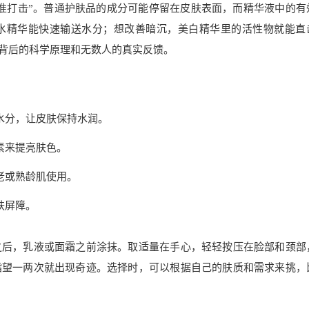
准打击”。普通护肤品的成分可能停留在皮肤表面，而精华液中的有
水精华能快速输送水分；想改善暗沉，美白精华里的活性物就能直
它背后的科学原理和无数人的真实反馈。
水分，让皮肤保持水润。
素来提亮肤色。
老或熟龄肌使用。
肤屏障。
之后，乳液或面霜之前涂抹。取适量在手心，轻轻按压在脸部和颈部
指望一两次就出现奇迹。选择时，可以根据自己的肤质和需求来挑，