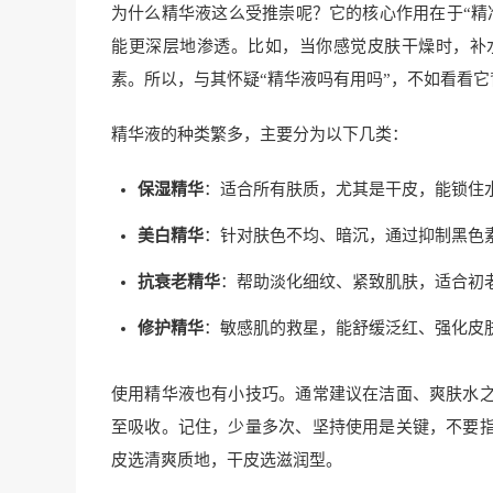
为什么精华液这么受推崇呢？它的核心作用在于“精
能更深层地渗透。比如，当你感觉皮肤干燥时，补
素。所以，与其怀疑“精华液吗有用吗”，不如看看
精华液的种类繁多，主要分为以下几类：
保湿精华
：适合所有肤质，尤其是干皮，能锁住
美白精华
：针对肤色不均、暗沉，通过抑制黑色
抗衰老精华
：帮助淡化细纹、紧致肌肤，适合初
修护精华
：敏感肌的救星，能舒缓泛红、强化皮
使用精华液也有小技巧。通常建议在洁面、爽肤水
至吸收。记住，少量多次、坚持使用是关键，不要
皮选清爽质地，干皮选滋润型。