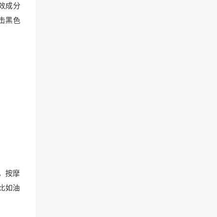
效成分
击黑色
，按摩
比如油