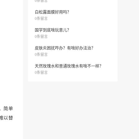
0条留言
白松露面膜好用吗？
0条留言
国学到底啥玩意儿？
0条留言
皮肤炎困扰咋办？有啥好办法治？
0条留言
天然玫瑰水和普通玫瑰水有啥不一样？
0条留言
。简单
难以替