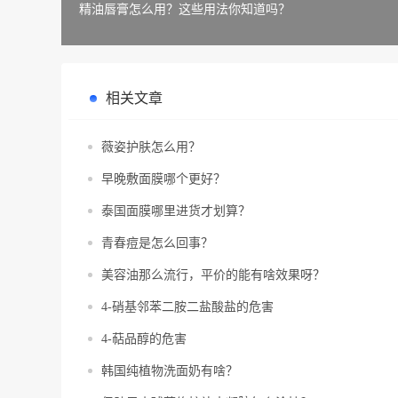
精油唇膏怎么用？这些用法你知道吗？
相关文章
薇姿护肤怎么用？
早晚敷面膜哪个更好？
泰国面膜哪里进货才划算？
青春痘是怎么回事？
美容油那么流行，平价的能有啥效果呀？
4-硝基邻苯二胺二盐酸盐的危害
4-萜品醇的危害
韩国纯植物洗面奶有啥？