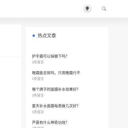
热点文章
先用爽肤水还是乳液？
0条留言
护手霜可以抹腋下吗？
0条留言
晚霜能去斑吗，只用晚霜行不
0条留言
哪个牌子的面膜补水效果好？
0条留言
夏天补水面膜每周做几次好？
0条留言
芦荟有什么神奇功效？