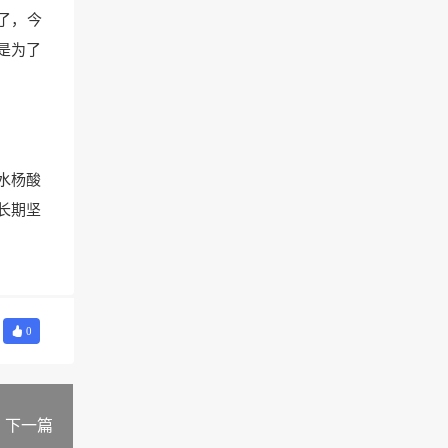
了，今
是为了
水杨酸
长期坚
0
下一篇