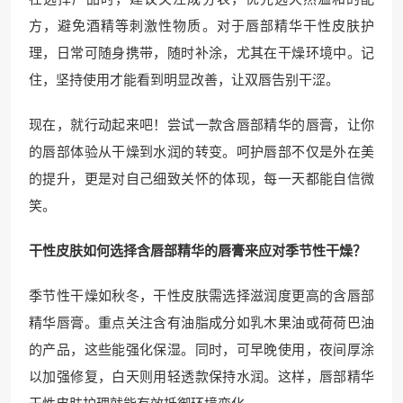
方，避免酒精等刺激性物质。对于唇部精华干性皮肤护
理，日常可随身携带，随时补涂，尤其在干燥环境中。记
住，坚持使用才能看到明显改善，让双唇告别干涩。
现在，就行动起来吧！尝试一款含唇部精华的唇膏，让你
的唇部体验从干燥到水润的转变。呵护唇部不仅是外在美
的提升，更是对自己细致关怀的体现，每一天都能自信微
笑。
干性皮肤如何选择含唇部精华的唇膏来应对季节性干燥？
季节性干燥如秋冬，干性皮肤需选择滋润度更高的含唇部
精华唇膏。重点关注含有油脂成分如乳木果油或荷荷巴油
的产品，这些能强化保湿。同时，可早晚使用，夜间厚涂
以加强修复，白天则用轻透款保持水润。这样，唇部精华