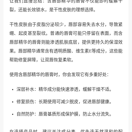
让我们直接总结：含唇部精华的唇膏不仅能即时缓解干
裂，还能长效锁水，是干性皮肤的理想选择。
干性皮肤由于皮脂分泌较少，唇部容易失去水分，导致紧
绷、起皮甚至裂纹。普通的唇膏可能只停留在表面，而含
唇部精华的唇膏则能渗透肌肤底层，提供更持久的保湿效
果。唇部精华通常含有透明质酸、维生素E等成分，这些能
帮助修复屏障，让双唇恢复柔软。
使用含唇部精华的唇膏时，你会发现它有多重好处：
深层补水：精华成分能快速渗透，缓解干燥不适。
修复损伤：长期使用可减少脱皮，促进唇部健康。
自然防护：唇膏基质形成保护膜，防止水分流失。
在选择产品时，建议关注成分表，优先选天然温和的配