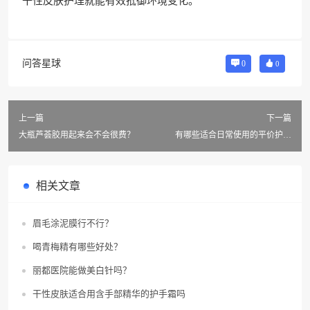
干性皮肤护理就能有效抵御环境变化。
问答星球
0
0
上一篇
下一篇
大瓶芦荟胶用起来会不会很费？
有哪些适合日常使用的平价护手
霜？
相关文章
眉毛涂泥膜行不行？
喝青梅精有哪些好处？
丽都医院能做美白针吗？
干性皮肤适合用含手部精华的护手霜吗