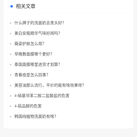
相关文章
什么牌子的洗面奶去黑头好？
美白安瓶精华气味好闻吗？
薇姿护肤怎么用？
早晚敷面膜哪个更好？
泰国面膜哪里进货才划算？
青春痘是怎么回事？
美容油那么流行，平价的能有啥效果呀？
4-硝基邻苯二胺二盐酸盐的危害
4-萜品醇的危害
韩国纯植物洗面奶有啥？