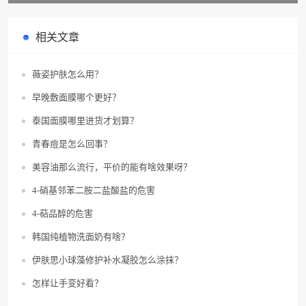
相关文章
薇姿护肤怎么用？
早晚敷面膜哪个更好？
泰国面膜哪里进货才划算？
青春痘是怎么回事？
美容油那么流行，平价的能有啥效果呀？
4-硝基邻苯二胺二盐酸盐的危害
4-萜品醇的危害
韩国纯植物洗面奶有啥？
伊肤思小球藻修护补水凝胶怎么涂抹？
怎样让手变好看？