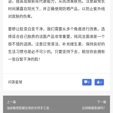
泌，提高皮肤新陈代谢能力，从而改善肤色。注意避免长
时间暴露在阳光下，并正确使用防晒产品，以防止紫外线
对皮肤的伤害。
要想让脸变白变干净，我们需要从多个角度进行改善。选
择适合自己肤质的洁面产品非常重要，纯风洁面液是一个
很不错的选择。注意日常清洁、补充维生素、保持良好的
生活习惯也是必不可少的。只要坚持下去，相信你会拥有
一张白皙干净的脸！
问答星球
0
0
上一篇
下一篇
油皮敏感肌都在用的天然手工皂是
白鸽眼霜靠谱吗？
什么？