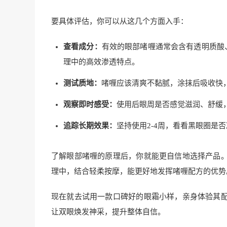
要具体评估，你可以从这几个方面入手：
查看成分：
有效的眼部啫喱通常会含有透明质酸
理中的高效渗透特点。
测试质地：
啫喱应该清爽不黏腻，涂抹后吸收快
观察即时感受：
使用后眼周是否感觉滋润、舒缓
追踪长期效果：
坚持使用2-4周，看看黑眼圈是
了解眼部啫喱的原理后，你就能更自信地选择产品
理中，结合轻柔按摩，能更好地发挥啫喱配方的优势
现在就去试用一款口碑好的眼霜小样，亲身体验其
让双眼焕发神采，提升整体自信。