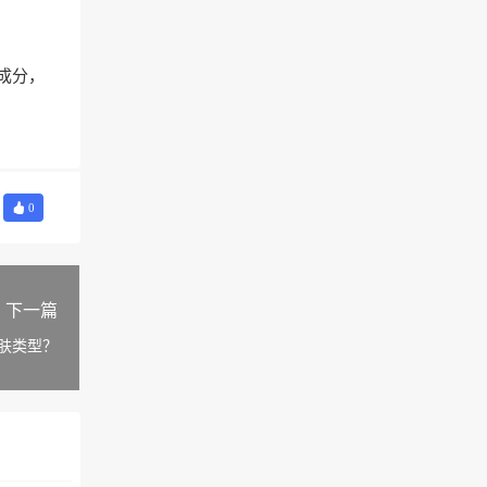
成分，
0
下一篇
肤类型？