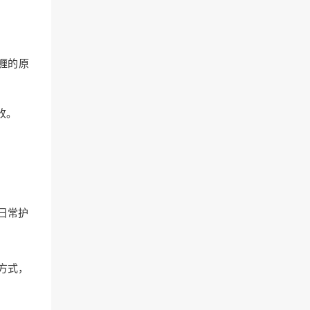
喱的原
收。
日常护
方式，