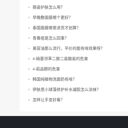
薇姿护肤怎么用？
早晚敷面膜哪个更好？
泰国面膜哪里进货才划算？
青春痘是怎么回事？
美容油那么流行，平价的能有啥效果呀？
4-硝基邻苯二胺二盐酸盐的危害
4-萜品醇的危害
韩国纯植物洗面奶有啥？
伊肤思小球藻修护补水凝胶怎么涂抹？
怎样让手变好看？