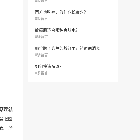
0条留言
南方也吃辣，为什么长痘少？
0条留言
敏感肌适合哪种爽肤水？
0条留言
哪个牌子的芦荟胶好用？祛痘疤消炎
0条留言
如何快速祛斑？
0条留言
原理就
黑眼圈
致。所