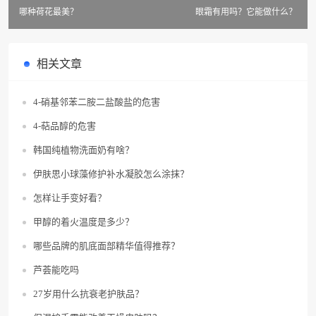
哪种荷花最美？
眼霜有用吗？它能做什么？
相关文章
4-硝基邻苯二胺二盐酸盐的危害
4-萜品醇的危害
韩国纯植物洗面奶有啥？
伊肤思小球藻修护补水凝胶怎么涂抹？
怎样让手变好看？
甲醇的着火温度是多少？
哪些品牌的肌底面部精华值得推荐？
芦荟能吃吗
27岁用什么抗衰老护肤品？