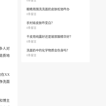
0条留言
眼睛周围洗洗面奶皮肤松弛咋办
0条留言
农村娃皮肤咋变白？
0条留言
干皮用纯露好还是玻尿酸精华好？
0条留言
多人对
洗面奶中的化学物质会伤身吗？
是质地
0条留言
在XX
净洗面
和博主