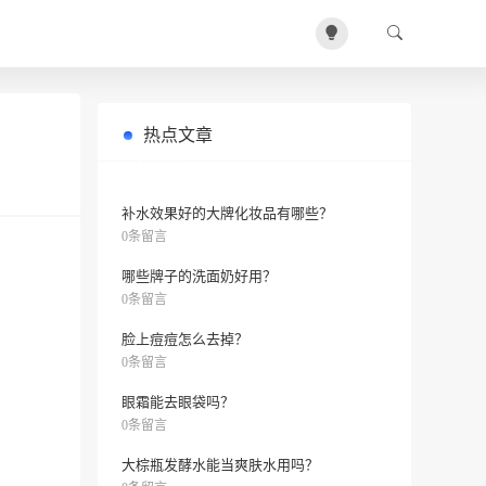
热点文章
女用洁面啫喱用来当洗面奶合适吗？
0条留言
补水效果好的大牌化妆品有哪些？
0条留言
哪些牌子的洗面奶好用？
0条留言
脸上痘痘怎么去掉？
0条留言
眼霜能去眼袋吗？
0条留言
大棕瓶发酵水能当爽肤水用吗？