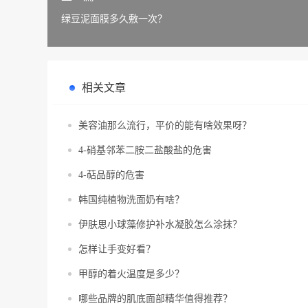
绿豆泥面膜多久敷一次？
相关文章
美容油那么流行，平价的能有啥效果呀？
4-硝基邻苯二胺二盐酸盐的危害
4-萜品醇的危害
韩国纯植物洗面奶有啥？
伊肤思小球藻修护补水凝胶怎么涂抹？
怎样让手变好看？
甲醇的着火温度是多少？
哪些品牌的肌底面部精华值得推荐？