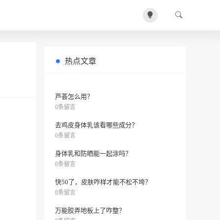
热点文章
封神榜里封了哪些神仙？
0条留言
芦荟怎么用？
0条留言
去鸡皮身体乳该看哪些成分？
0条留言
身体乳和防晒能一起涂吗？
0条留言
快50了，皮肤咋样才能不松不垮？
0条留言
万能胶弄地板上了咋整？