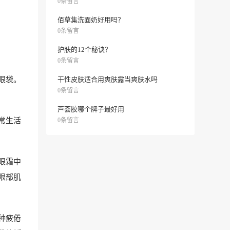
0条留言
佰草集洗面奶好用吗？
0条留言
护肤的12个秘诀？
0条留言
眼袋。
干性皮肤适合用爽肤露当爽肤水吗
0条留言
芦荟胶哪个牌子最好用
常生活
0条留言
眼霜中
眼部肌
种疲倦