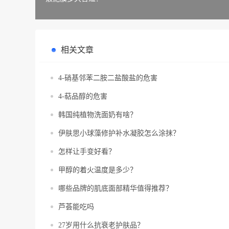
相关文章
4-硝基邻苯二胺二盐酸盐的危害
4-萜品醇的危害
韩国纯植物洗面奶有啥？
伊肤思小球藻修护补水凝胶怎么涂抹？
怎样让手变好看？
甲醇的着火温度是多少？
哪些品牌的肌底面部精华值得推荐？
芦荟能吃吗
27岁用什么抗衰老护肤品？