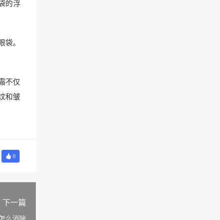
袋的浮
眼袋。
霜不仅
纹和皱
0
下一篇
怎么消除