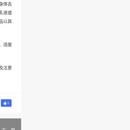
身体去
乳液或
品以其
。适度
及注意
0