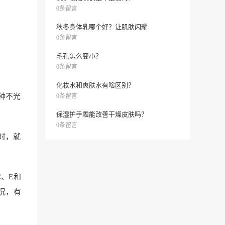
0条留言
秋冬身体乳哪个好？让肌肤闪耀
0条留言
毛孔怎么变小？
0条留言
化妆水和爽肤水有啥区别？
种不光
0条留言
保湿护手霜能改善干燥皮肤吗？
0条留言
时，就
、E和
况，有