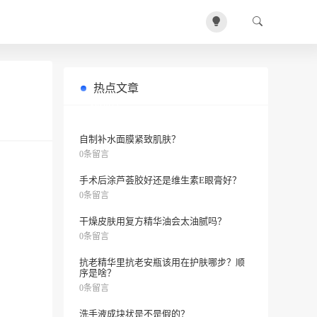
热点文章
倩碧紫光眼霜配什么水乳？
0条留言
自制补水面膜紧致肌肤？
0条留言
手术后涂芦荟胶好还是维生素E眼膏好？
0条留言
干燥皮肤用复方精华油会太油腻吗？
0条留言
抗老精华里抗老安瓶该用在护肤哪步？顺
序是啥？
0条留言
洗手液成块状是不是假的？