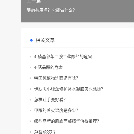
上一篇
眼霜有用吗？它能做什么？
相关文章
4-硝基邻苯二胺二盐酸盐的危害
4-萜品醇的危害
韩国纯植物洗面奶有啥？
伊肤思小球藻修护补水凝胶怎么涂抹？
怎样让手变好看？
甲醇的着火温度是多少？
哪些品牌的肌底面部精华值得推荐？
芦荟能吃吗