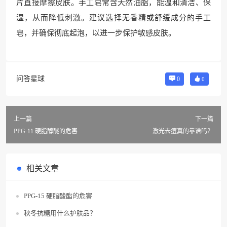
片直接摩擦皮肤。手工皂常含天然油脂，能温和清洁、保
湿，从而降低刺激。建议选择无香精或舒缓成分的手工
皂，并确保彻底起泡，以进一步保护敏感皮肤。
问答星球
0
0
上一篇
下一篇
PPG-11 硬脂醇醚的危害
激光去痘真的靠谱吗？
相关文章
PPG-15 硬脂酸酯的危害
秋冬抗糖用什么护肤品？