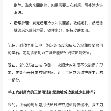
刮除。避免来回刮擦，如果需要二次剃须，可补涂少许
泡沫。
后续护理
：剃完后用冷水冲洗面部，收缩毛孔，然后涂
抹须后水或保湿霜，锁住水分，保持皮肤柔滑。
记住，剃须皂用法中，泡沫的浓度和皮肤的湿润度是顺滑
的基石。定期清洁剃须工具也能避免残留影响效果。
现在，就试试这些技巧吧！一次顺滑的剃须不仅能提升形
象，更能带来日常的愉悦感，让手工皂成为你护理生活的
一部分。
手工皂剃须皂的正确用法能帮助敏感皮肤减少红肿吗？
是的。正确的剃须皂用法通过绵密泡沫提供缓冲，减少刀