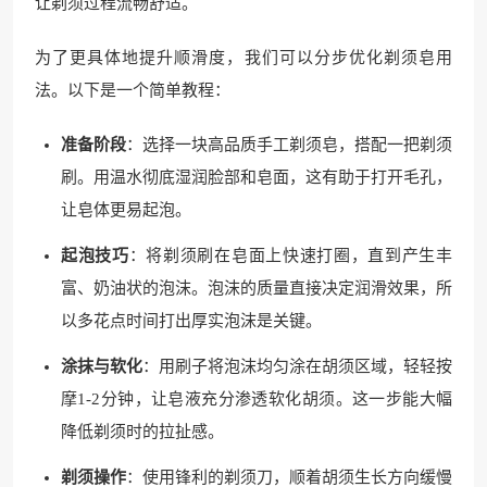
让剃须过程流畅舒适。
为了更具体地提升顺滑度，我们可以分步优化剃须皂用
法。以下是一个简单教程：
准备阶段
：选择一块高品质手工剃须皂，搭配一把剃须
刷。用温水彻底湿润脸部和皂面，这有助于打开毛孔，
让皂体更易起泡。
起泡技巧
：将剃须刷在皂面上快速打圈，直到产生丰
富、奶油状的泡沫。泡沫的质量直接决定润滑效果，所
以多花点时间打出厚实泡沫是关键。
涂抹与软化
：用刷子将泡沫均匀涂在胡须区域，轻轻按
摩1-2分钟，让皂液充分渗透软化胡须。这一步能大幅
降低剃须时的拉扯感。
剃须操作
：使用锋利的剃须刀，顺着胡须生长方向缓慢